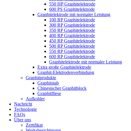
550 HP Graphitelektrode
600 PS Graphitelektrode
Graphitelektrode mit normaler Leistung
100 RP Graphitelektrode
300 RP Graphitelektrode
350 RP Graphitelektrode
400 RP Graphitelektrode
450 RP Graphitelektrode
500 RP Graphitelektrode
550 RP Graphitelektrode
600 RP Graphitelektrode
Graphitelektrode mit normaler Leistung
Extra große Graphitelektrode
Graphit-Elektrodenverbindung
Graphitprodukte
Graphitstab
Chinesischer Graphitblock
Graphitfliese
Aufkohler
Nachricht
Technologie
FAQs
Über uns
Zertifikat
Werksbesichtigung