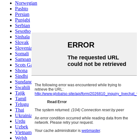
Norwegian
Pashto
Persian
Punjabi
Serbian
Sesotho
Sinhala
Slovak
Slovenian
Somali
Samoan
Scots Gaelic
Shona
Sindhi
Sundanese
Swahili
Tajik
Tamil
Telugu
Thai
Ukrainian
Urdu
Uzbek
Vietnamese
Welsh