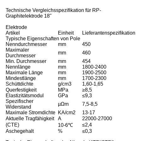
Technische Vergleichsspezifikation für RP-
Graphitelektrode 18"
Elektrode
Artikel
Einheit
Lieferantenspezifikation
Typische Eigenschaften von Pole
Nenndurchmesser
mm
450
Maximaler
mm
460
Durchmesser
Min. Durchmesser
mm
454
Nennlänge
mm
1800-2400
Maximale Länge
mm
1900-2500
Mindestlänge
mm
1700-2300
Schüttdichte
g/cm3
1,60-1,65
Querfestigkeit
MPa
≥8,5
Elastizitätsmodul
GPa
≤9,3
Spezifischer
µΩm
7,5-8,5
Widerstand
Maximale Stromdichte
KA/cm2
13-17
Aktuelle Tragfähigkeit
A
22000-27000
(CTE)
≤2,4
10-6℃
Aschegehalt
%
≤0,3