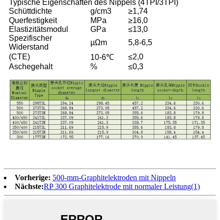
Typische Eigenschaften des Nippels (4TPI/3TPI)
Schüttdichte
g/cm3
≥1,74
Querfestigkeit
MPa
≥16,0
Elastizitätsmodul
GPa
≤13,0
Spezifischer
µΩm
5,8-6,5
Widerstand
(CTE)
≤2,0
10-6℃
Aschegehalt
%
≤0,3
Vorherige:
500-mm-Graphitelektroden mit Nippeln
Nächste:
RP 300 Graphitelektrode mit normaler Leistung(1)