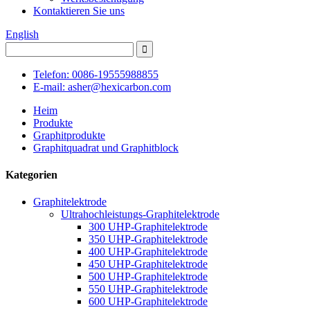
Kontaktieren Sie uns
English
Telefon: 0086-19555988855
E-mail: asher@hexicarbon.com
Heim
Produkte
Graphitprodukte
Graphitquadrat und Graphitblock
Kategorien
Graphitelektrode
Ultrahochleistungs-Graphitelektrode
300 UHP-Graphitelektrode
350 UHP-Graphitelektrode
400 UHP-Graphitelektrode
450 UHP-Graphitelektrode
500 UHP-Graphitelektrode
550 UHP-Graphitelektrode
600 UHP-Graphitelektrode