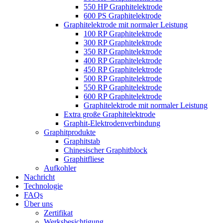
550 HP Graphitelektrode
600 PS Graphitelektrode
Graphitelektrode mit normaler Leistung
100 RP Graphitelektrode
300 RP Graphitelektrode
350 RP Graphitelektrode
400 RP Graphitelektrode
450 RP Graphitelektrode
500 RP Graphitelektrode
550 RP Graphitelektrode
600 RP Graphitelektrode
Graphitelektrode mit normaler Leistung
Extra große Graphitelektrode
Graphit-Elektrodenverbindung
Graphitprodukte
Graphitstab
Chinesischer Graphitblock
Graphitfliese
Aufkohler
Nachricht
Technologie
FAQs
Über uns
Zertifikat
Werksbesichtigung