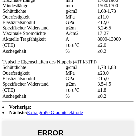
Maximale Länge
mm
1700/1900
Mindestlänge
mm
1500/1700
Schüttdichte
g/cm3
1,68-1,73
Querfestigkeit
MPa
≥11,0
Elastizitätsmodul
GPa
≤12,0
Spezifischer Widerstand
µΩm
5,2-6,5
Maximale Stromdichte
A/cm2
17-27
Aktuelle Tragfähigkeit
A
8000-13000
(CTE)
≤2,0
10-6℃
Aschegehalt
%
≤0,2
Typische Eigenschaften des Nippels (4TPI/3TPI)
Schüttdichte
g/cm3
1,78-1,83
Querfestigkeit
MPa
≥20,0
Elastizitätsmodul
GPa
≤15,0
Spezifischer Widerstand
µΩm
3,5-4,5
(CTE)
≤1,8
10-6℃
Aschegehalt
%
≤0,2
Vorherige:
Nächste:
Extra große Graphitelektrode