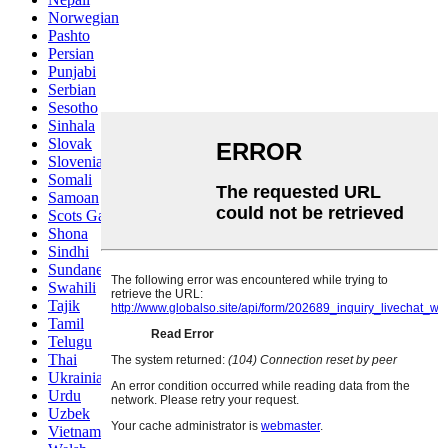
Norwegian
Pashto
Persian
Punjabi
Serbian
Sesotho
Sinhala
Slovak
Slovenian
Somali
Samoan
Scots Gaelic
Shona
Sindhi
Sundanese
Swahili
Tajik
Tamil
Telugu
Thai
Ukrainian
Urdu
Uzbek
Vietnamese