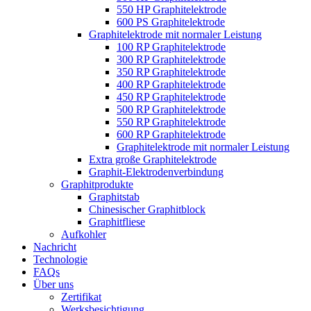
550 HP Graphitelektrode
600 PS Graphitelektrode
Graphitelektrode mit normaler Leistung
100 RP Graphitelektrode
300 RP Graphitelektrode
350 RP Graphitelektrode
400 RP Graphitelektrode
450 RP Graphitelektrode
500 RP Graphitelektrode
550 RP Graphitelektrode
600 RP Graphitelektrode
Graphitelektrode mit normaler Leistung
Extra große Graphitelektrode
Graphit-Elektrodenverbindung
Graphitprodukte
Graphitstab
Chinesischer Graphitblock
Graphitfliese
Aufkohler
Nachricht
Technologie
FAQs
Über uns
Zertifikat
Werksbesichtigung