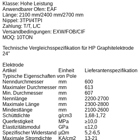
Klasse: Hohe Leistung
Anwendbarer Ofen: EAF
Länge: 2100 mm/2400 mm/2700 mm
Nippel: 3TPI/4TPI
Zahlung: T/T, L/C
Versandbedingungen: EXW/FOB/CIF
MOQ: 10TON
Technische Vergleichsspezifikation für HP Graphitelektrode
24″
Elektrode
Artikel
Einheit
Lieferantenspezifikation
Typische Eigenschaften von Pole
Nenndurchmesser
mm
600
Maximaler Durchmesser
mm
613
Min. Durchmesser
mm
607
Nennlänge
mm
2200-2700
Maximale Länge
mm
2300-2800
Mindestlänge
mm
2100-2600
Schüttdichte
g/cm3
1,68-1,72
Querfestigkeit
MPa
≥10,0
Elastizitätsmodul
GPa
≤12,0
Spezifischer Widerstand
µΩm
5,2-6,5
Maximale Stromdichte
KA/cm2
13-21