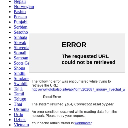
Nepali
Norwegian
Pashto
Persian
Punjabi
Serbian
Sesotho
Sinhala
Slovak
Slovenian
Somali
Samoan
Scots Gaelic
Shona
Sindhi
Sundanese
Swahili
Tajik
Tamil
Telugu
Thai
Ukrainian
Urdu
Uzbek
Vietnamese