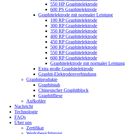
550 HP Graphitelektrode
600 PS Graphitelektrode
Graphitelektrode mit normaler Leistung
100 RP Graphitelektrode
300 RP Graphitelektrode
350 RP Graphitelektrode
400 RP Graphitelektrode
450 RP Graphitelektrode
500 RP Graphitelektrode
550 RP Graphitelektrode
600 RP Graphitelektrode
Graphitelektrode mit normaler Leistung
Extra große Graphitelektrode
Graphit-Elektrodenverbindung
Graphitprodukte
Graphitstab
Chinesischer Graphitblock
Graphitfliese
Aufkohler
Nachricht
Technologie
FAQs
Über uns
Zertifikat
Werksbesichtigung