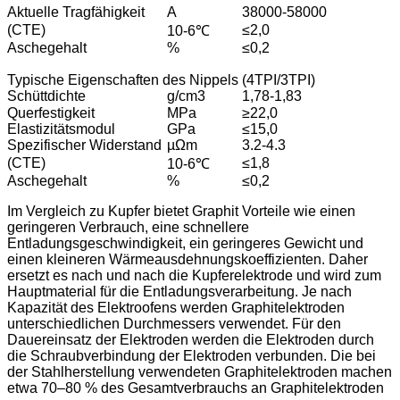
Aktuelle Tragfähigkeit
A
38000-58000
(CTE)
≤2,0
10-6℃
Aschegehalt
%
≤0,2
Typische Eigenschaften des Nippels (4TPI/3TPI)
Schüttdichte
g/cm3
1,78-1,83
Querfestigkeit
MPa
≥22,0
Elastizitätsmodul
GPa
≤15,0
Spezifischer Widerstand
µΩm
3.2-4.3
(CTE)
≤1,8
10-6℃
Aschegehalt
%
≤0,2
Im Vergleich zu Kupfer bietet Graphit Vorteile wie einen
geringeren Verbrauch, eine schnellere
Entladungsgeschwindigkeit, ein geringeres Gewicht und
einen kleineren Wärmeausdehnungskoeffizienten. Daher
ersetzt es nach und nach die Kupferelektrode und wird zum
Hauptmaterial für die Entladungsverarbeitung. Je nach
Kapazität des Elektroofens werden Graphitelektroden
unterschiedlichen Durchmessers verwendet. Für den
Dauereinsatz der Elektroden werden die Elektroden durch
die Schraubverbindung der Elektroden verbunden. Die bei
der Stahlherstellung verwendeten Graphitelektroden machen
etwa 70–80 % des Gesamtverbrauchs an Graphitelektroden