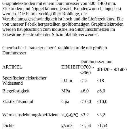
Graphitelektroden mit einem Durchmesser von 800–1400 mm.
Elektroden und Nippel können je nach Kundenwunsch angepasst
werden. Die Fabrik verfügt über Rohlinge, die
Verarbeitungsgeschwindigkeit ist hoch und die Lieferzeit kurz. Die
von unserer Fabrik hergestellten großformatigen Graphitelektroden
werden hauptsächlich zum industriellen Siliziumschmelzen im
Erzwärme-Elektroofen der Siliziumfabrik verwendet.
Chemischer Parameter einer Graphitelektrode mit großem
Durchmesser
Durchmesser mm
ARTIKEL
EINHEIT
Φ700～
Φ1020～Φ1400
Φ960
Spezifischer elektrischer
μΩ.m
≤12
≤18
Widerstand
Biegefestigkeit
MPa
≥6,0
≥6,0
Elastizitätsmodul
Gpa
≤10,0
≤10,0
Wärmeausdehnungskoeffizient
≤3,2
≤3,2
×10-6/℃
Dichte
g/cm3
≥1,54
≥1,54