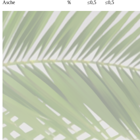
Asche
％
≤0,5
≤0,5