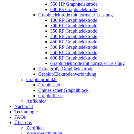
550 HP Graphitelektrode
600 PS Graphitelektrode
Graphitelektrode mit normaler Leistung
100 RP Graphitelektrode
300 RP Graphitelektrode
350 RP Graphitelektrode
400 RP Graphitelektrode
450 RP Graphitelektrode
500 RP Graphitelektrode
550 RP Graphitelektrode
600 RP Graphitelektrode
Graphitelektrode mit normaler Leistung
Extra große Graphitelektrode
Graphit-Elektrodenverbindung
Graphitprodukte
Graphitstab
Chinesischer Graphitblock
Graphitfliese
Aufkohler
Nachricht
Technologie
FAQs
Über uns
Zertifikat
Werksbesichtigung