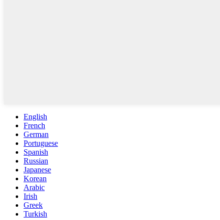
English
French
German
Portuguese
Spanish
Russian
Japanese
Korean
Arabic
Irish
Greek
Turkish