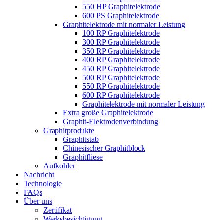
550 HP Graphitelektrode
600 PS Graphitelektrode
Graphitelektrode mit normaler Leistung
100 RP Graphitelektrode
300 RP Graphitelektrode
350 RP Graphitelektrode
400 RP Graphitelektrode
450 RP Graphitelektrode
500 RP Graphitelektrode
550 RP Graphitelektrode
600 RP Graphitelektrode
Graphitelektrode mit normaler Leistung
Extra große Graphitelektrode
Graphit-Elektrodenverbindung
Graphitprodukte
Graphitstab
Chinesischer Graphitblock
Graphitfliese
Aufkohler
Nachricht
Technologie
FAQs
Über uns
Zertifikat
Werksbesichtigung